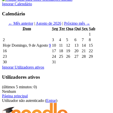
Ignorar Calendário
Calendário
←
Mês anterior
|
Agosto de 2026
|
Próximo mês
→
Dom
Seg
Ter
Qua
Qui
Sex
Sab
1
2
3
4
5
6
7
8
Hoje Domingo, 9 de Agosto
9
10
11
12
13
14
15
16
17
18
19
20
21
22
23
24
25
26
27
28
29
30
31
Ignorar Utilizadores ativos
Utilizadores ativos
(últimos 5 minutos: 0)
Nenhum
Página principal
Utilizador não autenticado (
Entrar
)