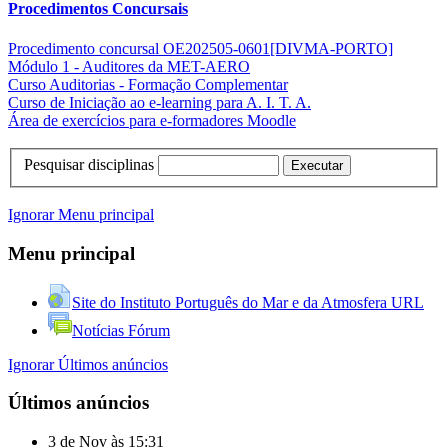
Procedimentos Concursais
Procedimento concursal OE202505-0601[DIVMA-PORTO]
Módulo 1 - Auditores da MET-AERO
Curso Auditorias - Formação Complementar
Curso de Iniciação ao e-learning para A. I. T. A.
Área de exercícios para e-formadores Moodle
Pesquisar disciplinas
Executar
Ignorar Menu principal
Menu principal
Site do Instituto Português do Mar e da Atmosfera
URL
Notícias
Fórum
Ignorar Últimos anúncios
Últimos anúncios
3 de Nov às 15:31