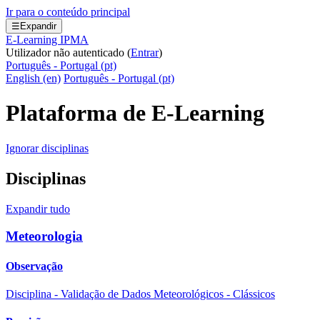
Ir para o conteúdo principal
☰
Expandir
E-Learning IPMA
Utilizador não autenticado (
Entrar
)
Português - Portugal ‎(pt)‎
English ‎(en)‎
Português - Portugal ‎(pt)‎
Plataforma de E-Learning
Ignorar disciplinas
Disciplinas
Expandir tudo
Meteorologia
Observação
Disciplina - Validação de Dados Meteorológicos - Clássicos