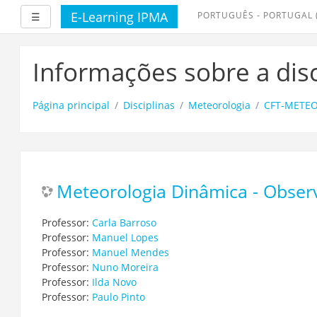
E-Learning IPMA
PORTUGUÊS - PORTUGAL ‎(
Expandir
☰
Ir
para
Informações sobre a disc
o
conteúdo
principal
Página principal
Disciplinas
Meteorologia
CFT-METEO
Meteorologia Dinâmica - Obser
Professor:
Carla Barroso
Professor:
Manuel Lopes
Professor:
Manuel Mendes
Professor:
Nuno Moreira
Professor:
Ilda Novo
Professor:
Paulo Pinto