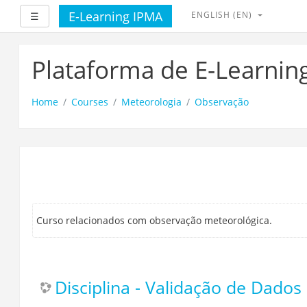
E-Learning IPMA
ENGLISH ‎(EN)‎
Expand
☰
Skip
to
Plataforma de E-Learnin
main
content
Home
Courses
Meteorologia
Observação
Curso relacionados com observação meteorológica.
Disciplina - Validação de